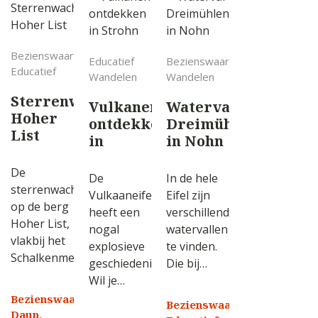
Bezienswaardigheid
Educatief
Bezienswaardigheid
Educatief
Wandelen
Wandelen
Sterrenwacht
Vulkanen
Waterval
Hoher
ontdekken
Dreimühlen
List
in
in Nohn
Strohn
De
De
In de hele
sterrenwacht
Vulkaaneifel
Eifel zijn
op de berg
heeft een
verschillende
Hoher List,
nogal
watervallen
vlakbij het
explosieve
te vinden.
Schalkenmehrener…
geschiedenis.
Die bij…
Wil je…
Bezienswaardigheid,
Bezienswaardigheid,
Daun,