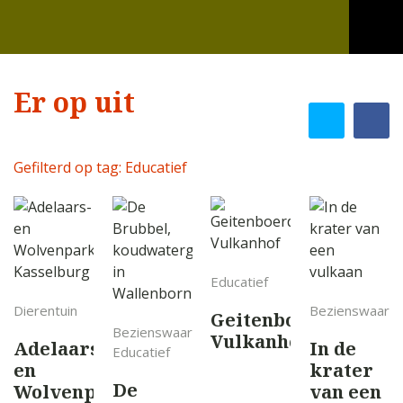
Er op uit
Gefilterd op tag: Educatief
Verwijder
tag
filter
Educatief
Dierentuin
Bezienswaardi
Geitenboerderij
Bezienswaardigheid
Vulkanhof
Adelaars-
In de
Educatief
en
krater
De
Wolvenpark
van een