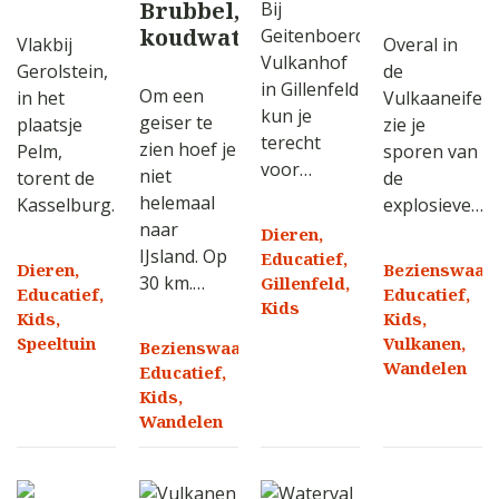
Brubbel,
Bij
Kasselburg
vulkaan
koudwatergeiser
Geitenboerderij
Vlakbij
Overal in
in
Vulkanhof
Gerolstein,
de
Wallenborn
in Gillenfeld
Om een
in het
Vulkaaneifel
kun je
geiser te
plaatsje
zie je
terecht
zien hoef je
Pelm,
sporen van
voor…
niet
torent de
de
helemaal
Kasselburg…
explosieve…
naar
Dieren,
IJsland. Op
Educatief,
Dieren,
Bezienswaard
30 km.…
Gillenfeld,
Educatief,
Educatief,
Kids
Kids,
Kids,
Speeltuin
Vulkanen,
Bezienswaardigheid,
Wandelen
Educatief,
Kids,
Wandelen